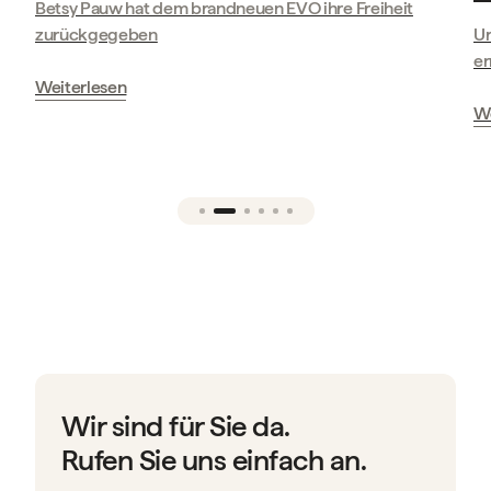
Pauw hat dem brandneuen EVO ihre Freiheit
kgegeben
Ursula Kunze-
erneut auf die
lesen
Weiterlesen
Wir sind für Sie da.
Rufen Sie uns einfach an.