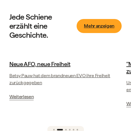
Jede Schiene
erzählt eine
Mehr anzeigen
Geschichte.
Geschichten unserer Kunden
‘‘Manometric hat mir mein Leben
zurückgegeben.’’
iheit
Ursula Kunze-Krueger geht mit ihrer Mano Duo Orth
erneut auf die Piste
Weiterlesen