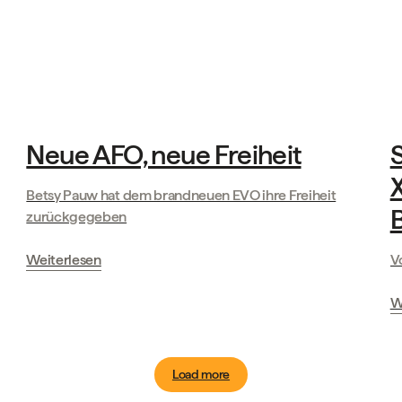
Geschichten unserer Kunden
Neue AFO, neue Freiheit
S
X
Betsy Pauw hat dem brandneuen EVO ihre Freiheit
zurückgegeben
Weiterlesen
V
W
Load more