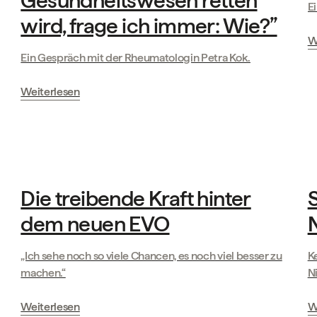
Gesundheitswesen retten
E
wird, frage ich immer: Wie?”
W
Ein Gespräch mit der Rheumatologin Petra Kok.
Weiterlesen
Das Leben bei Mano
Die treibende Kraft hinter
S
dem neuen EVO
„Ich sehe noch so viele Chancen, es noch viel besser zu
K
machen.“
N
Weiterlesen
W