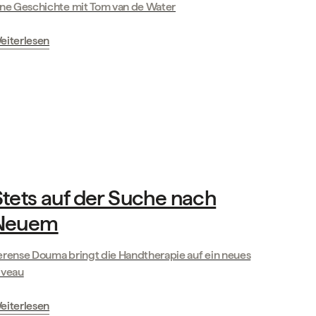
ine Geschichte mit Tom van de Water
eiterlesen
Geschichten unserer Partner
tets auf der Suche nach
Neuem
erense Douma bringt die Handtherapie auf ein neues
iveau
eiterlesen