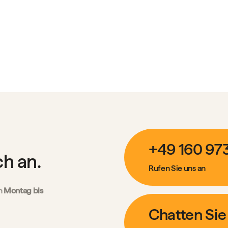
+49 160 97
ch an.
Rufen Sie uns an
n
Montag bis
Chatten Sie