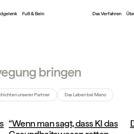
ndgelenk
Fuß & Bein
Das Verfahren
Übe
ewegung bringen
hichten unserer Partner
Das Leben bei Mano
Geschichten unserer Partner
s
“Wenn man sagt, dass KI das