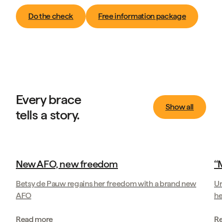
Do the check
Free information package
Every brace
Show all
tells a story.
Client Stories
New AFO, new freedom
‘
Betsy de Pauw regains her freedom with a brand new
Ur
AFO
he
Read more
R