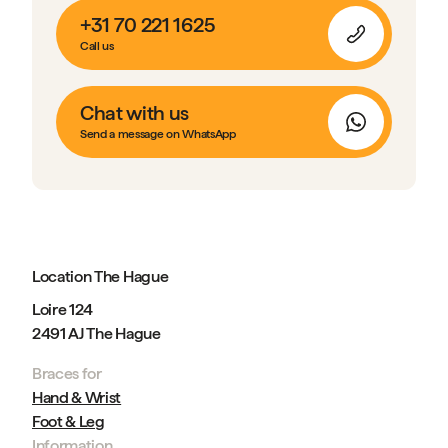
+31 70 221 1625
Call us
Chat with us
Send a message on WhatsApp
Location The Hague
Loire 124
2491 AJ The Hague
Braces for
Hand & Wrist
Foot & Leg
Information