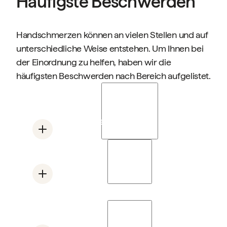
Häufigste Beschwerden
Handschmerzen können an vielen Stellen und auf
unterschiedliche Weise entstehen. Um Ihnen bei
der Einordnung zu helfen, haben wir die
häufigsten Beschwerden nach Bereich aufgelistet.
Daumenarthrose (CMC-
Arthrose)
Das Gelenk an der Daumenbasis nutzt sich mit
der Zeit ab - Greifen und Kneifen wird
Arthritis
zunehmend schmerzhafter.
Entzündungen in den Handgelenken
Mehr lesen
verursachen Schmerzen, Schwellungen und
Steifheit, die schon bei leichter Belastung