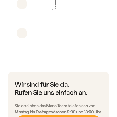
aufflackern können.
Rheumatoide Arthritis
Eine Autoimmunerkrankung, bei der der
Mehr lesen
Körper seine eigenen Gelenke angreift.
Ehlers-Danlos-Syndrome
(EDS)
Eine Bindegewebserkrankung, die zu
instabilen, hypermobilen Gelenken führt und
die Hände anfällig für Schmerzen und
Erschöpfung macht.
Mehr lesen
Wir sind für Sie da.
Rufen Sie uns einfach an.
Sie erreichen das Mano Team telefonisch von
Montag bis Freitag zwischen 9:00 und 18:00 Uhr.