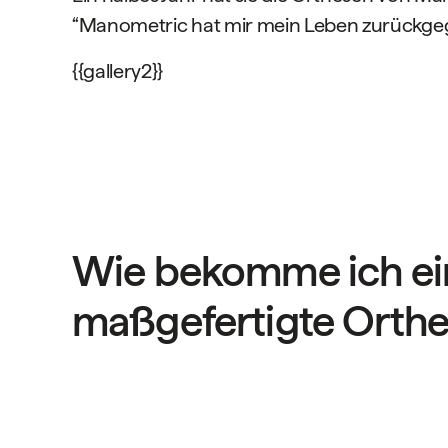
“Manometric hat mir mein Leben zurückge
{{gallery2}}
Wie bekomme ich ei
maßgefertigte Orth