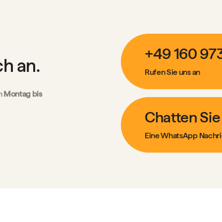
+49 160 97
ch an.
Rufen Sie uns an
n
Montag bis
Chatten Sie
Eine WhatsApp Nachri