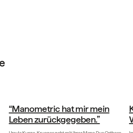
ne
Geschichten unserer Kunden
‘‘Manometric hat mir mein
Leben zurückgegeben.’’
Ursula Kunze-Krueger geht mit ihrer Mano Duo Orthese
I