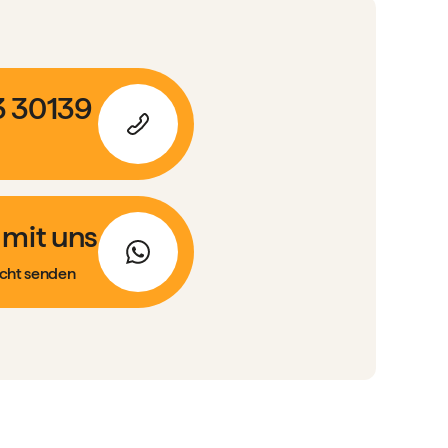
3 30139
 mit uns
cht senden