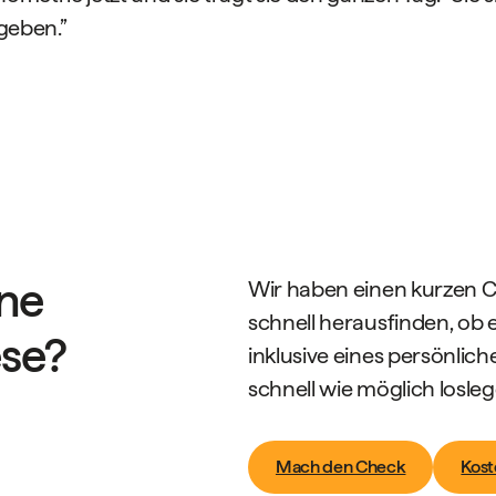
geben.”
ne
Wir haben einen kurzen C
schnell herausfinden, ob e
ese?
inklusive eines persönlich
schnell wie möglich losle
Mach den Check
Kost