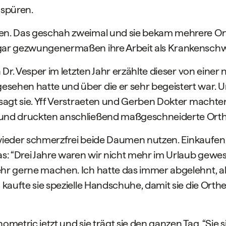
 spüren.
en. Das geschah zweimal und sie bekam mehrere Orth
sogar gezwungenermaßen ihre Arbeit als Krankensch
n Dr. Vesper im letzten Jahr erzählte dieser von ein
sehen hatte und über die er sehr begeistert war. U
 sagt sie. Yff Verstraeten und Gerben Dokter machte
e und druckten anschließend maßgeschneiderte Ort
zt wieder schmerzfrei beide Daumen nutzen. Einkaufe
das: “Drei Jahre waren wir nicht mehr im Urlaub gew
ehr gerne machen. Ich hatte das immer abgelehnt, ab
g kaufte sie spezielle Handschuhe, damit sie die Ort
metric jetzt und sie trägt sie den ganzen Tag. “Sie sin