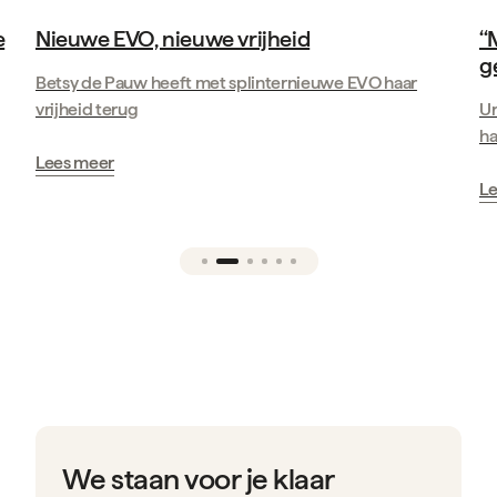
e
Nieuwe EVO, nieuwe vrijheid
‘
g
Betsy de Pauw heeft met splinternieuwe EVO haar
vrijheid terug
Ur
ha
Lees meer
Le
We staan voor je klaar