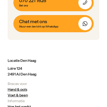
070 221 1625
Bel ons
Chat met ons
Stuur een bericht op WhatsApp
Locatie Den Haag
Loire 124
2491 AJ Den Haag
Braces voor
Hand & pols
Voet & been
Informatie
Hoe het werkt