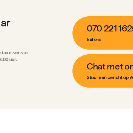
aar
070 221 162
Bel ons
h bereiken van
8:00 uur.
Chat met o
Stuur een bericht op