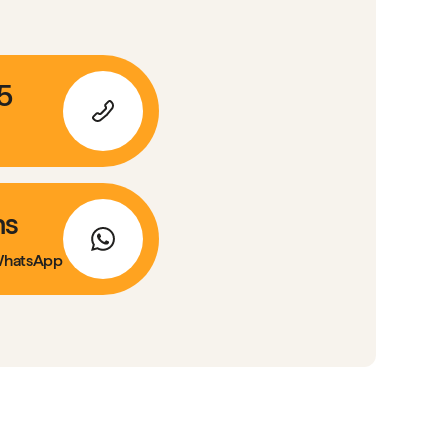
5
ns
 WhatsApp