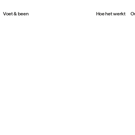
Voet & been
Hoe het werkt
Ov