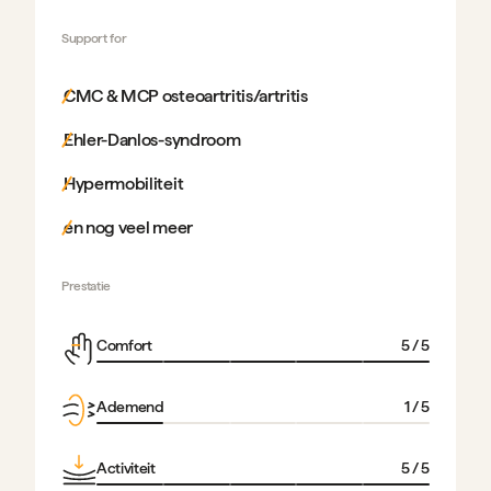
Support for
CMC & MCP osteoartritis/artritis
Ehler-Danlos-syndroom
Hypermobiliteit
en nog veel meer
Prestatie
Comfort
5
/ 5
Ademend
1
/ 5
Activiteit
5
/ 5