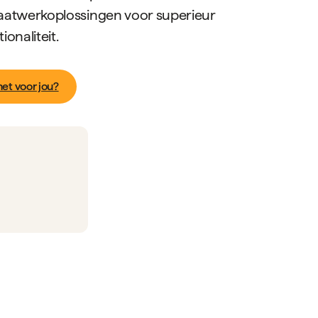
aatwerkoplossingen voor superieur
onaliteit.
et voor jou?