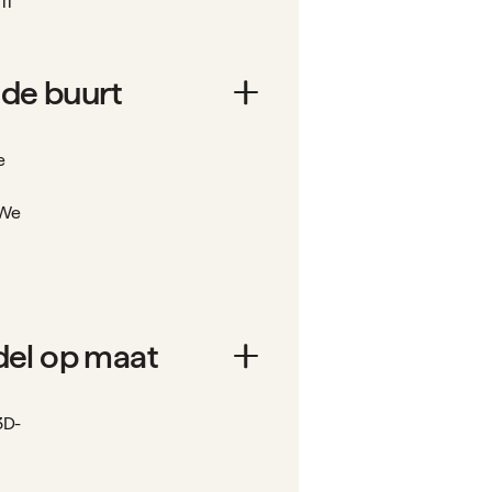
11
n de buurt
e
 We
del op maat
3D-