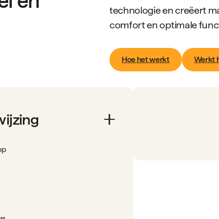
el en
technologie en creëert m
comfort en optimale functi
Hoe het werkt
Werkt h
wijzing
op