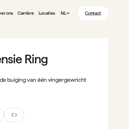
er ons
Carrière
Locaties
NL
Contact
ensie Ring
de buiging van één vingergewricht
Air