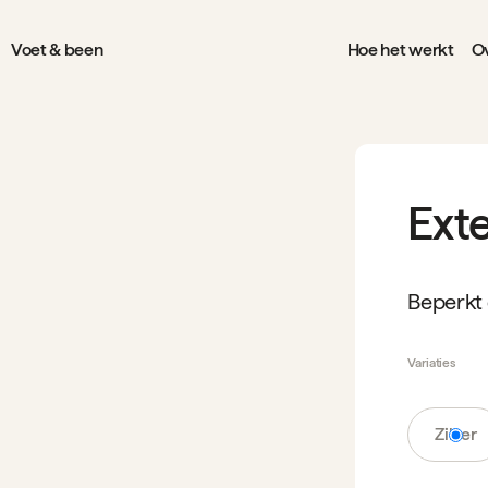
Voet & been
Hoe het werkt
Ov
Ext
Beperkt 
Variaties
Zilver