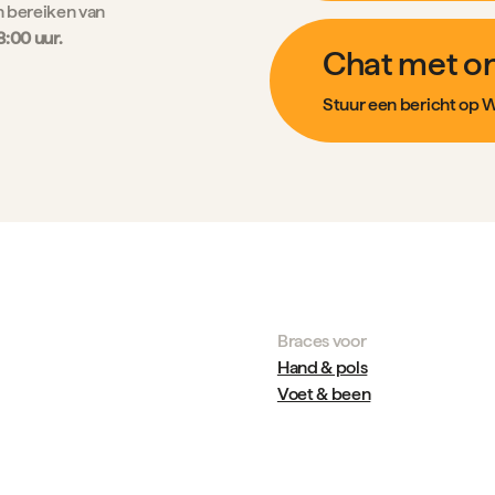
h bereiken van
8:00 uur.
Chat met o
Stuur een bericht op
Braces voor
Hand & pols
Voet & been