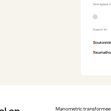
Verkrijgbaar i
Support for
Boutonniè
Reumathoid
Manometric transformeer