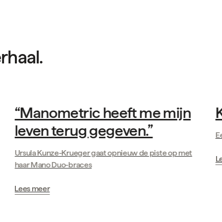
rhaal.
Verhalen van klanten
‘‘Manometric heeft me mijn
K
leven terug gegeven.’’
E
Ursula Kunze-Krueger gaat opnieuw de piste op met
L
haar Mano Duo-braces
Lees meer