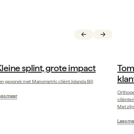
Verhalen van klanten
leine splint, grote impact
Tom 
klan
en gesprek met Manometric cliënt Jolanda Bijl
Orthope
ees meer
cliënten
Met zijn
Lees me