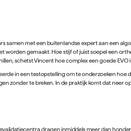
s samen met een buitenlandse expert aan een algor
 worden gemaakt. Hoe stijf of juist soepel een orth
hillen, schetst Vincent hoe complex een goede EVO i
rde in een testopstelling om te onderzoeken hoe de 
en zonder te breken. In de praktijk komt dat neer o
n revalidatiecentra dragen inmiddels meer dan honde