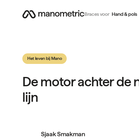
Braces voor
Hand & pols
Het leven bij Mano
De motor achter de
lijn
Sjaak Smakman