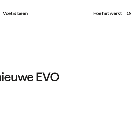
Voet & been
Hoe het werkt
Ov
 nieuwe EVO