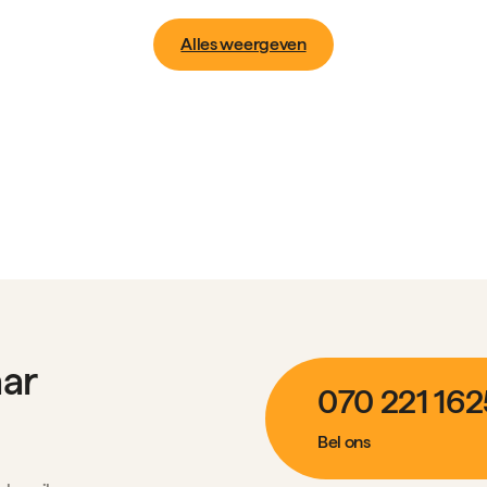
Alles weergeven
aar
070 221 162
Bel ons