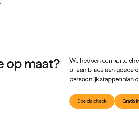
”
ce op maat?
We hebben een korte che
of een brace een goede opl
persoonlijk stappenplan o
Doe de check
Gratis 