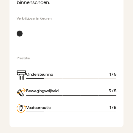
binnenschoen.
Verkrijgbaar in
kleuren
Prestatie
Ondersteuning
1
/ 5
Bewegingsvrijheid
5
/ 5
Voetcorrectie
1
/ 5