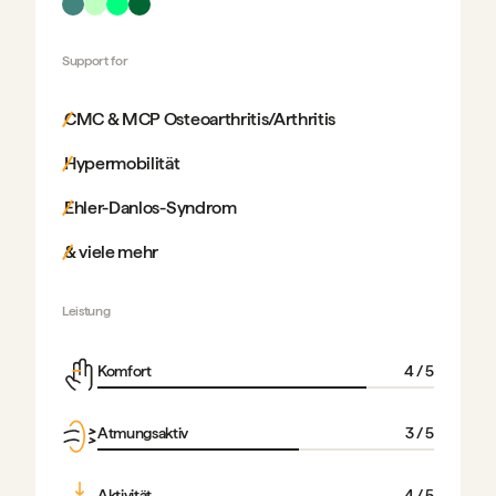
Support for
CMC & MCP Osteoarthritis/Arthritis
Hypermobilität
Ehler-Danlos-Syndrom
& viele mehr
Leistung
Komfort
4
/ 5
Atmungsaktiv
3
/ 5
Aktivität
4
/ 5