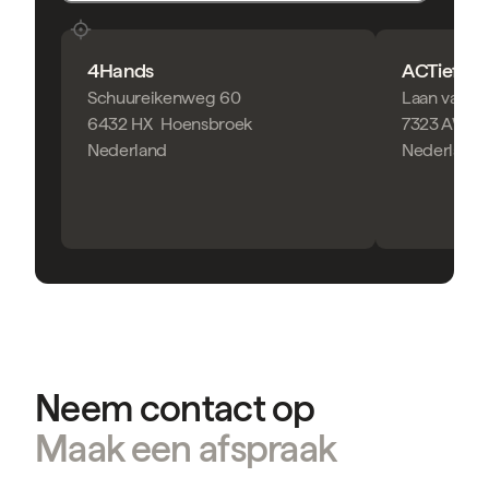
4Hands
ACTief Fy
Schuureikenweg 60
Laan van Z
6432 HX
Hoensbroek
7323 AW
A
Nederland
Nederland
Neem contact op
Maak een afspraak